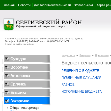
Главная
Новости
Достопримечательности
Фотоальбом
Карта ра
446540, Самарская область, село Сергиевск, ул. Ленина, дом 22
Телефон:
8 (84655) 2–18–05
Факс:
8 (84655) 2–11–72
Email: adm@sergievsk.ru
sergievsk.ru
→
Захаркино
→
Официально
Суходол
Бюджет сельского по
Воротнее
РЕШЕНИЯ О БЮДЖЕТЕ
Антоновка
ПУБЛИЧНЫЕ СЛУШАНИЯ
Орлянка
РАЗНОЕ
ИСПОЛНЕНИЕ БЮДЖЕТА
Елшанка
Захаркино
Общая информация