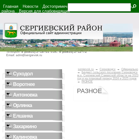
Главная
Новости
Достопримечательности
Фотоальбом
Карта
района
Версия для слабовидящих
446540, Самарская область, село Сергиевск, ул. Ленина, дом 22
Телефон:
8 (84655) 2–18–05
Факс:
8 (84655) 2–11–72
Email: adm@sergievsk.ru
sergievsk.ru
→
Серноводск
→
Официально
→
Бюджет сельского поселения Серноводск
Суходол
м.р. Сергиевский Самарской области на 2023
год и на плановый период 2024 и 2025 годов
→
РАЗНОЕ
Воротнее
РАЗНОЕ
Антоновка
Орлянка
Елшанка
Захаркино
Калиновка