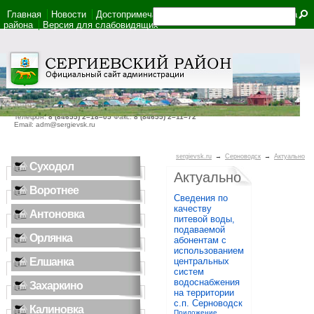
Главная
Новости
Достопримечательности
Фотоальбом
Карта
района
Версия для слабовидящих
446540, Самарская область, село Сергиевск, ул. Ленина, дом 22
Телефон:
8 (84655) 2–18–05
Факс:
8 (84655) 2–11–72
Email: adm@sergievsk.ru
sergievsk.ru
→
Серноводск
→
Актуально
Суходол
Актуально
Воротнее
Сведения по
качеству
Антоновка
питевой воды,
подаваемой
Орлянка
абонентам с
использованием
Елшанка
центральных
систем
водоснабжения
Захаркино
на территории
с.п. Серноводск
Калиновка
Приложение