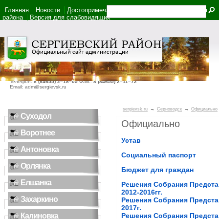
Главная
Новости
Достопримечательности
Фотоальбом
Карта
района
Версия для слабовидящих
446540, Самарская область, село Сергиевск, ул. Ленина, дом 22
Телефон:
8 (84655) 2–18–05
Факс:
8 (84655) 2–11–72
Email: adm@sergievsk.ru
sergievsk.ru
→
Серноводск
→
Официально
Суходол
Официально
Воротнее
Устав
Антоновка
Социальный паспорт
Орлянка
Бюджет для граждан
Елшанка
Решения Собрания Предста
2012-2016гг.
Захаркино
Решения Собрания Предста
2017г.
Калиновка
Решения Собрания Предста