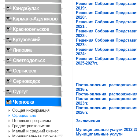
Решения Собрания Представи
Кандабулак
2019г.
Решения Собрания Представи
2020г.
Кармало-Аделяково
Решения Собрания Представи
2021г.
Красносельское
Решения Собрания Представи
2022г.
Кутузовский
Решения Собрания Представи
2023г.
Решения Собрания Представи
Липовка
2024г.
Решения Собрания Представи
Светлодольск
2025-2027гг.
Сергиевск
Серноводск
Постановления, распоряжения
2016гг.
Сургут
Постановления, распоряжения 
Постановления, распоряжения
Черновка
2023гг.
Постановления, распоряжения
Общая информация
2026гг.
Официально
Целевые программы
Заключения
Градостроительство
Муниципальные услуги 2012-20
Малый и средний бизнес
Муниципальные услуги
Муниципальная служба