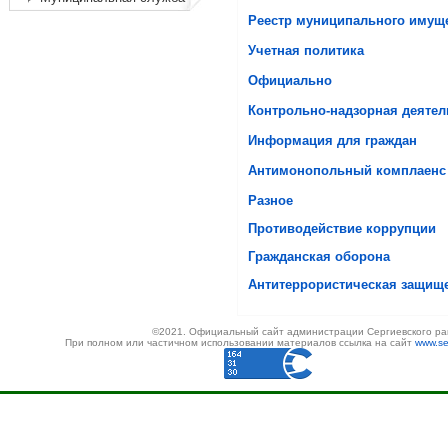
Реестр муниципального имущ
Учетная политика
Официально
Контрольно-надзорная деятел
Информация для граждан
Антимонопольный комплаенс
Разное
Противодействие коррупции
Гражданская оборона
Антитеррористическая защищ
©2021. Официальный сайт администрации Сергиевского ра
При полном или частичном использовании материалов ссылка на сайт
www.se