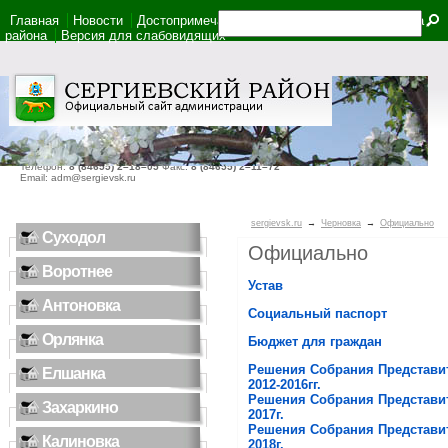
Главная
Новости
Достопримечательности
Фотоальбом
Карта
района
Версия для слабовидящих
446540, Самарская область, село Сергиевск, ул. Ленина, дом 22
Телефон:
8 (84655) 2–18–05
Факс:
8 (84655) 2–11–72
Email: adm@sergievsk.ru
sergievsk.ru
→
Черновка
→
Официально
Суходол
Официально
Воротнее
Устав
Антоновка
Социальный паспорт
Орлянка
Бюджет для граждан
Решения Собрания Представи
Елшанка
2012-2016гг.
Решения Собрания Представи
Захаркино
2017г.
Решения Собрания Представи
Калиновка
2018г.