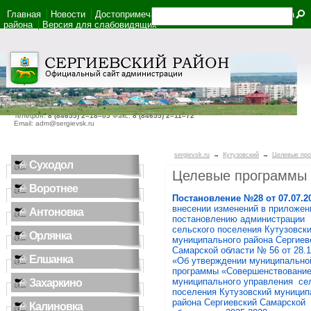
Главная
Новости
Достопримечательности
Фотоальбом
Карта
района
Версия для слабовидящих
446540, Самарская область, село Сергиевск, ул. Ленина, дом 22
Телефон:
8 (84655) 2–18–05
Факс:
8 (84655) 2–11–72
Email: adm@sergievsk.ru
sergievsk.ru
→
Кутузовский
→
Целевые пр
Суходол
Целевые программы
Воротнее
Постановление
№28
от
07.07
.2
внесении изменений в приложен
Антоновка
постановлению администрации
сельского поселения Кутузовск
Орлянка
муниципального района Сергие
Самарской области № 56 от 28.12
Елшанка
«Об утверждении муниципально
программы «Совершенствовани
муниципального управления се
Захаркино
поселения Кутузовский муницип
района Сергиевский Самарской
Калиновка