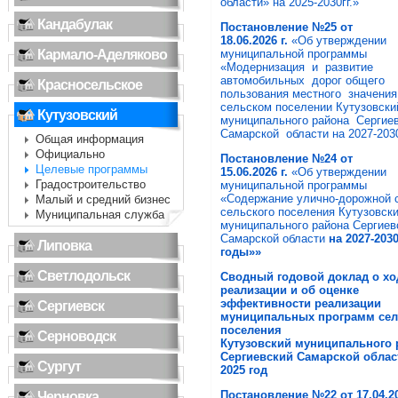
области» на 2025-2030гг.»
Кандабулак
Постановление
№25
от
18.06
.2026
г.
«Об утверждении
Кармало-Аделяково
муниципальной программы
«Модернизация и развитие
автомобильных дорог общего
Красносельское
пользования местного значени
сельском поселении Кутузовски
Кутузовский
муниципального района Сергие
Самарской области на 2027-203
Общая информация
Официально
Постановление
№24
от
Целевые программы
15.06
.2026
г.
«Об утверждении
Градостроительство
муниципальной программы
«Содержание улично-дорожной 
Малый и средний бизнес
сельского поселения Кутузовск
Муниципальная служба
муниципального района Сергиев
Самарской области
на 2027-203
Липовка
годы»»
Светлодольск
Сводный годовой доклад о хо
реализации и об оценке
эффективности реализации
Сергиевск
муниципальных программ сел
поселения
Серноводск
Кутузовский
муниципального 
Серги
евский Самарской облас
Сургут
2025
год
Постановление №22 от 17.04
.2
Черновка