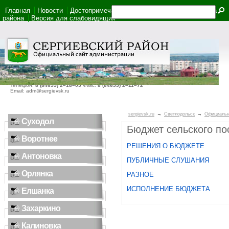
Главная
Новости
Достопримечательности
Фотоальбом
Карта
района
Версия для слабовидящих
446540, Самарская область, село Сергиевск, ул. Ленина, дом 22
Телефон:
8 (84655) 2–18–05
Факс:
8 (84655) 2–11–72
Email: adm@sergievsk.ru
sergievsk.ru
→
Светлодольск
→
Официаль
Суходол
Бюджет сельского по
Воротнее
РЕШЕНИЯ О БЮДЖЕТЕ
Антоновка
ПУБЛИЧНЫЕ СЛУШАНИЯ
Орлянка
РАЗНОЕ
ИСПОЛНЕНИЕ БЮДЖЕТА
Елшанка
Захаркино
Калиновка