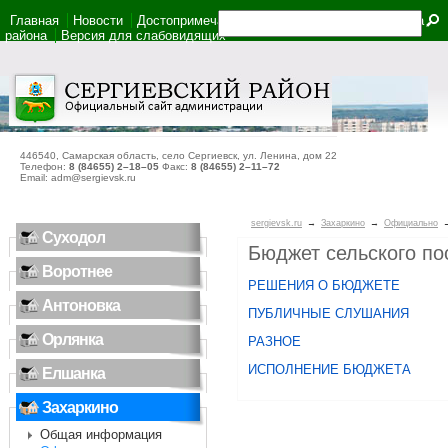
Главная
Новости
Достопримечательности
Фотоальбом
Карта
района
Версия для слабовидящих
446540, Самарская область, село Сергиевск, ул. Ленина, дом 22
Телефон:
8 (84655) 2–18–05
Факс:
8 (84655) 2–11–72
Email: adm@sergievsk.ru
sergievsk.ru
→
Захаркино
→
Официально
Суходол
Бюджет сельского по
Воротнее
РЕШЕНИЯ О БЮДЖЕТЕ
Антоновка
ПУБЛИЧНЫЕ СЛУШАНИЯ
Орлянка
РАЗНОЕ
ИСПОЛНЕНИЕ БЮДЖЕТА
Елшанка
Захаркино
Общая информация