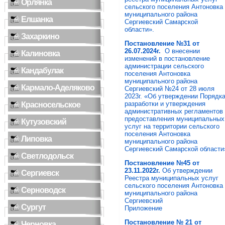
Орлянка
сельского поселения Антоновка
муниципального района
Елшанка
Сергиевский Самарской
области».
Захаркино
Постановление №31 от
26.07.2024г.
О внесении
Калиновка
изменений в постановление
администрации сельского
Кандабулак
поселения Антоновка
муниципального района
Кармало-Аделяково
Сергиевский №24 от 28 июля
2023г. «Об утверждении Порядк
разработки и утверждения
Красносельское
административных регламентов
предоставления муниципальных
Кутузовский
услуг на территории сельского
поселения Антоновка
Липовка
муниципального района
Сергиевский Самарской области
Светлодольск
Постановление №45 от
23.11.2022г.
Об утверждении
Сергиевск
Реестра муниципальных услуг
сельского поселения Антоновка
Серноводск
муниципального района
Сергиевский
Сургут
Приложение
Постановление № 21 от
Черновка