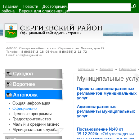
Главная
Новости
Достопримечательности
Фотоальбом
Карта
района
Версия для слабовидящих
446540, Самарская область, село Сергиевск, ул. Ленина, дом 22
Телефон:
8 (84655) 2–18–05
Факс:
8 (84655) 2–11–72
Email: adm@sergievsk.ru
sergievsk.ru
→
Антоновка
→
Официально
Суходол
Муниципальные услу
Воротнее
Проекты административных
регламентов муниципальных
Антоновка
услуг
Общая информация
Административные
Официально
регламенты муниципальных
Целевые программы
услуг
Градостроительство
Малый и средний бизнес
Постановление №49 от
Муниципальная служба
19.12.2024г.
«Об утверждении
реестра муниципальных услуг