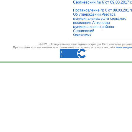
Сергиевский № 6 от 09.03.2017 г
Постановление № 6 от 09.03.2017г
Об утверждении Реестра
муниципальных услуг сельского
поселения Антоновка
муниципального района
Сергиевский
Приложение
©2021. Официальный сайт администрации Сергиевского района
При полном или частичном использовании материалов ссылка на сайт
www.sergiev