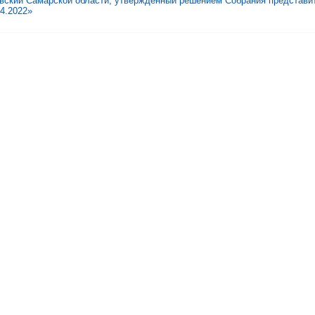
вский Самарской области,
утвержденный решением Собрания представит
4.2022»