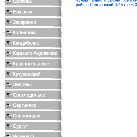
муниципального района Сергие
Орлянка
района Сергиевский №15 от 08.0
Елшанка
Захаркино
Калиновка
Кандабулак
Кармало-Аделяково
Красносельское
Кутузовский
Липовка
Светлодольск
Сергиевск
Серноводск
Сургут
Черновка