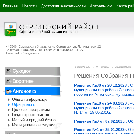
Главная
Новости
Достопримечательности
Фотоальбом
Карта ра
446540, Самарская область, село Сергиевск, ул. Ленина, дом 22
Телефон:
8 (84655) 2–18–05
Факс:
8 (84655) 2–11–72
Email: adm@sergievsk.ru
sergievsk.ru
→
Антоновка
→
Официально
Суходол
Решения Собрания Пр
Воротнее
Решение №30 от 20.12.2023г.
О
муниципального района Сергиев
Антоновка
поселении Антоновка муниципа
Общая информация
Решение №10 от 24.03.2023г.
«
Официально
муниципального района Сергиев
Целевые программы
№ 14 от 29.06.2016г.
Градостроительство
Малый и средний бизнес
Решение №3 от 07.02.2023г.
Об
Муниципальная служба
Решение №1 от 25.01.2023г.
О в