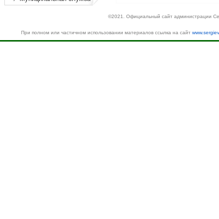
©2021. Официальный сайт администрации Се
При полном или частичном использовании материалов ссылка на сайт
www.sergiev