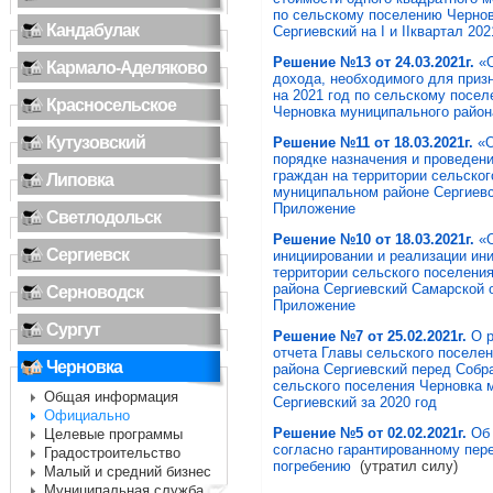
по сельскому поселению Чернов
Кандабулак
Сергиевский на I и IIквартал 2021
Решение №13 от 24.03.2021г.
«
Кармало-Аделяково
дохода, необходимого для при
на 2021 год по сельскому посе
Красносельское
Черновка муниципального район
Кутузовский
Решение №11 от 18.03.2021г.
«
порядке назначения и проведени
граждан на территории сельско
Липовка
муниципальном районе Сергиевс
Приложение
Светлодольск
Решение №10 от 18.03.2021г.
«О
Сергиевск
инициировании и реализации ин
территории сельского поселени
района Сергиевский Самарской 
Серноводск
Приложение
Сургут
Решение №7 от 25.02.2021г.
О 
отчета Главы сельского поселе
Черновка
района Сергиевский перед Собр
сельского поселения Черновка 
Общая информация
Сергиевский за 2020 год
Официально
Решение №5 от 02.02.2021г.
Об 
Целевые программы
согласно гарантированному пер
Градостроительство
погребению
(утратил силу)
Малый и средний бизнес
Муниципальная служба