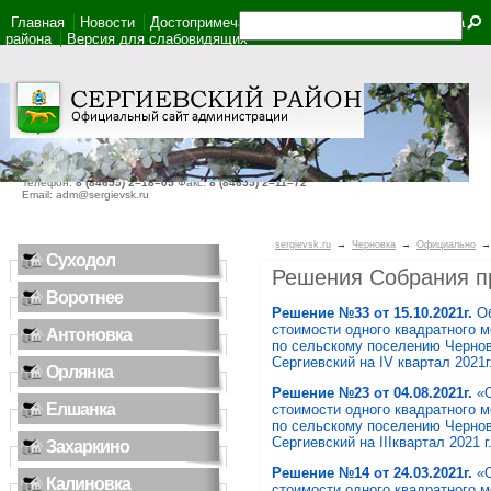
Главная
Новости
Достопримечательности
Фотоальбом
Карта
района
Версия для слабовидящих
446540, Самарская область, село Сергиевск, ул. Ленина, дом 22
Телефон:
8 (84655) 2–18–05
Факс:
8 (84655) 2–11–72
Email: adm@sergievsk.ru
sergievsk.ru
→
Черновка
→
Официально
Суходол
Решения Собрания пр
Воротнее
Решение №33 от 15.10.2021г.
Об
стоимости одного квадратного 
Антоновка
по сельскому поселению Чернов
Сергиевский на IV квартал 2021г
Орлянка
Решение №23 от 04.08.2021г.
«
Елшанка
стоимости одного квадратного 
по сельскому поселению Чернов
Сергиевский на IIIквартал 2021 г
Захаркино
Решение №14 от 24.03.2021г.
«
Калиновка
стоимости одного квадратного 