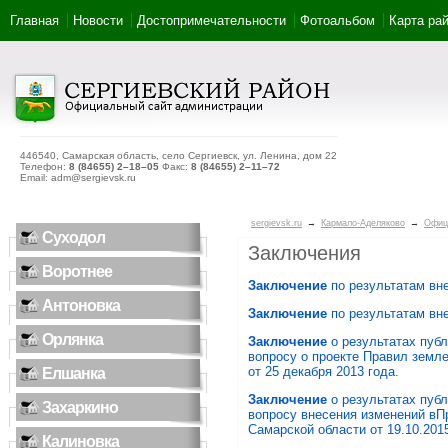
Главная
Новости
Достопримечательности
Фотоальбом
Карта ра
446540, Самарская область, село Сергиевск, ул. Ленина, дом 22
Телефон:
8 (84655) 2–18–05
Факс:
8 (84655) 2–11–72
Email: adm@sergievsk.ru
sergievsk.ru
→
Кармало-Аделяково
→
Офиц
Суходол
Заключения
Воротнее
Заключение
по результатам вн
Антоновка
Заключение
по результатам вн
Орлянка
Заключение
о результатах пуб
вопросу о проекте Правил земл
от 25 декабря 2013 года.
Елшанка
Заключение
о результатах пуб
Захаркино
вопросу внесения изменений вП
Самарской области от 19.10.2015
Калиновка