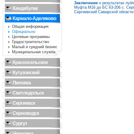
Заключение
о результатах пуб
Муфта М16 до БС 63-206 с. Серг
Кандабулак
Сергиевский Самарской области 
Кармало-Аделяково
Общая информация
Официально
Целевые программы
Градостроительство
Малый и средний бизнес
Муниципальная служба
Красносельское
Кутузовский
Липовка
Светлодольск
Сергиевск
Серноводск
Сургут
Черновка