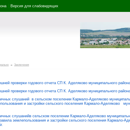
йона
Версия для слабовидящих
иально
→
Заключения
ешней проверки годового отчета СП К. Аделяково муниципального района
ешней проверки годового отчета СП К. Аделяково муниципального района
личных слушаний в сельском поселении Кармало-Аделяково муниципаль
епользования и застройки сельского поселения Кармало-Аделяково мун
личных слушанийв сельском поселении Кармало-Аделяково муниципальн
равила землепользования и застройки сельского поселения Кармало-Ад
г.