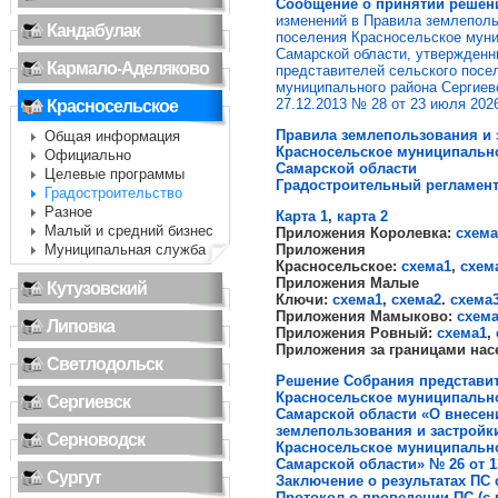
Сообщение
о принятии реше
изменений в Правила землеполь
Кандабулак
поселения Красносельское муни
Самарской области, утвержден
Кармало-Аделяково
представителей сельского посе
муниципального района Сергиев
27.12.2013 № 28 от 23 июля 2026
Красносельское
Правила землепользования и 
Общая информация
Красносельское муниципально
Официально
Самарской области
Целевые программы
Градостроительный регламен
Градостроительство
Разное
Карта 1
,
карта 2
Малый и средний бизнес
Приложения Королевка:
схема
Муниципальная служба
Приложения
Красносельское:
схема1
,
схем
Приложения Малые
Кутузовский
Ключи:
схема1
,
схема2
.
схема
Приложения Мамыково:
схем
Липовка
Приложения Ровный:
схема1
,
Приложения за границами нас
Светлодольск
Решение Собрания представит
Красносельское муниципально
Сергиевск
Самарской области «
О внесен
землепользования и застрой
Серноводск
Красносельское
муниципально
Самарской области» № 26 от 13
Сургут
Заключение о результатах ПС о
Протокол о проведении ПС (с 