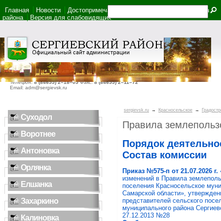
Главная
Новости
Достопримечательности
Фотоальбом
Карта
района
Версия для слабовидящих
446540, Самарская область, село Сергиевск, ул. Ленина, дом 22
Телефон:
8 (84655) 2–18–05
Факс:
8 (84655) 2–11–72
Email: adm@sergievsk.ru
sergievsk.ru
→
Красносельское
→
Градостр
Суходол
Правила землепользо
Воротнее
Порядок деятельно
Антоновка
Состав комиссии
Орлянка
Приказ №575-п от 21.07.2026 г.
изменений в Правила землеполь
Елшанка
поселения Красносельское муни
Самарской области», утвержде
Захаркино
представителей сельского посе
муниципального района Сергиев
27.12.2013 №28
Калиновка