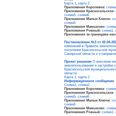
Карта 1
,
карта 2
Приложения Королевка:
схема
Приложения Красносельское:
схема5
,
схема6
Приложения Малые Ключи:
сх
схема5
Приложения Мамыково:
схема
Приложения Ровный:
схема1
,
Приложения за границами нас
Постановление №3 от 02.04.20
изменений в Правила землеполь
поселения Красносельское муни
Самарской области и о направле
Проект решения
О внесении из
землепользования и застройки 
Красносельское муниципального
области
Карта 1
,
карта 2
Информационное сообщение
Схема1
,
схема2
Приложения Королевка
:
схема
Приложения Красносельское
:
схема5
,
схема6
Приложения Малые Ключи
:
сх
схема5
Приложения Мамыково
:
схема
Приложения Ровный:
схема1
,