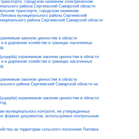
транспорте, городском наземном электрическом
ипального района Сергиевский Самарской области
ильном транспорте, городском наземном
 Липовка муниципального района Сергиевский
ниципального района Сергиевский Самарской области
храняемым законом ценностям в области
 и в дорожном хозяйстве в границах населенных
од
(ущерба) охраняемым законом ценностям в области
 и в дорожном хозяйстве в границах населенных
од
храняемым законом ценностям в области
пального района Сергиевский Самарской области на
(ущерба) охраняемым законом ценностям в области
 год
и муниципального контроля, не утвержденных
овых формах документов, используемых контрольным
йства на территории сельского поселения Липовка