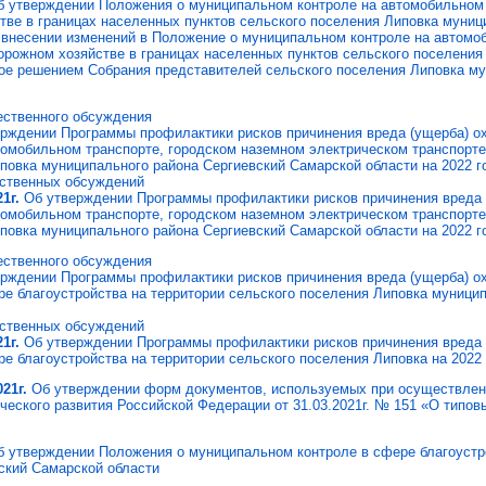
 утверждении Положения о муниципальном контроле на автомобильном 
стве в границах населенных пунктов сельского поселения Липовка муниц
внесении изменений в Положение о муниципальном контроле на автомоб
дорожном хозяйстве в границах населенных пунктов сельского поселения
ое решением Собрания представителей сельского поселения Липовка му
ественного обсуждения
рждении Программы профилактики рисков причинения вреда (ущерба) о
томобильном транспорте, городском наземном электрическом транспорте
повка муниципального района Сергиевский Самарской области на 2022 г
ественных обсуждений
1г.
Об утверждении Программы профилактики рисков причинения вреда 
томобильном транспорте, городском наземном электрическом транспорте
повка муниципального района Сергиевский Самарской области на 2022 г
ественного обсуждения
рждении Программы профилактики рисков причинения вреда (ущерба) о
ре благоустройства на территории сельского поселения Липовка муници
ественных обсуждений
1г.
Об утверждении Программы профилактики рисков причинения вреда 
е благоустройства на территории сельского поселения Липовка на 2022
21г.
Об утверждении форм документов, используемых при осуществлени
ческого развития Российской Федерации от 31.03.2021г. № 151 «О тип
б утверждении Положения о муниципальном контроле в сфере благоустро
ский Самарской области