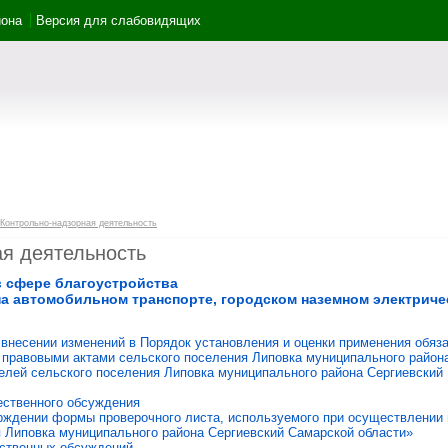
йона
Версия для слабовидящих
Контрольно-надзорная деятельность
я деятельность
 сфере благоустройства
а автомобильном транспорте, городском наземном электриче
 внесении изменений в Порядок установления и оценки применения обяз
равовыми актами сельского поселения Липовка муниципального района
лей сельского поселения Липовка муниципального района Сергиевский №
ественного обсуждения
рждении формы проверочного листа, используемого при осуществлении 
я Липовка муниципального района Сергиевский Самарской области»
ественных обсуждений