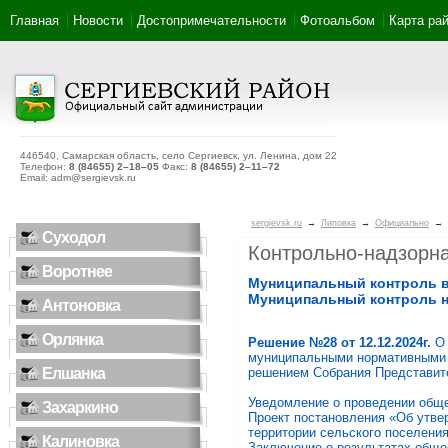
Главная
Новости
Достопримечательности
Фотоальбом
Карта ра
446540, Самарская область, село Сергиевск, ул. Ленина, дом 22
Телефон:
8 (84655) 2–18–05
Факс:
8 (84655) 2–11–72
Email: adm@sergievsk.ru
sergievsk.ru
→
Липовка
→
Официально
→
Суходол
Контрольно-надзорна
Воротнее
Муниципальный контроль в
Муниципальный контроль н
Антоновка
Орлянка
Решение №28 от 12.12.2024г.
О
муниципальными нормативными п
Елшанка
решением Собрания Представите
Уведомление о проведении общ
Захаркино
Проект постановления «Об утве
территории сельского поселени
Калиновка
Заключение о результатах общ