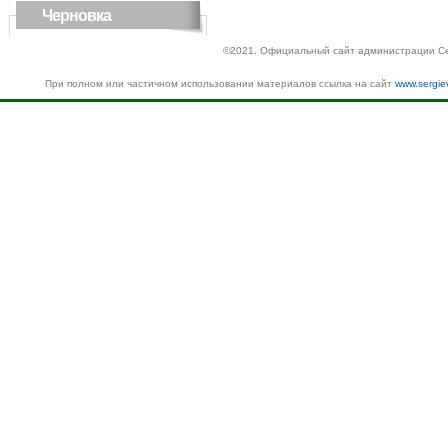
Черновка
©2021. Официальный сайт администрации Се
При полном или частичном использовании материалов ссылка на сайт
www.sergie