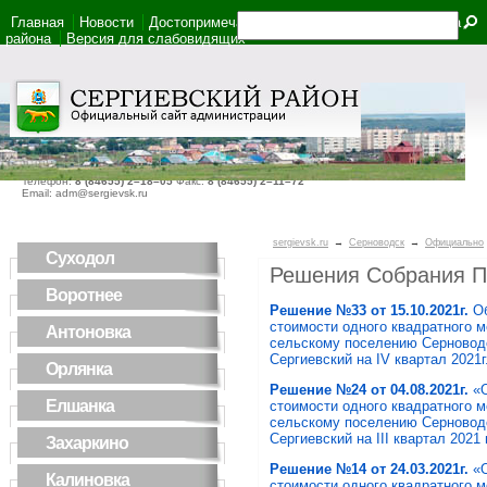
Главная
Новости
Достопримечательности
Фотоальбом
Карта
района
Версия для слабовидящих
446540, Самарская область, село Сергиевск, ул. Ленина, дом 22
Телефон:
8 (84655) 2–18–05
Факс:
8 (84655) 2–11–72
Email: adm@sergievsk.ru
sergievsk.ru
→
Серноводск
→
Официально
Суходол
Решения Собрания Пр
Воротнее
Решение №33 от 15.10.2021г.
О
стоимости одного квадратного 
Антоновка
сельскому поселению Серновод
Сергиевский на IV квартал 2021г
Орлянка
Решение №24 от 04.08.2021г.
«
Елшанка
стоимости одного квадратного 
сельскому поселению Серновод
Сергиевский на III квартал 2021 г
Захаркино
Решение №14 от 24.03.2021г.
«
Калиновка
стоимости одного квадратного 