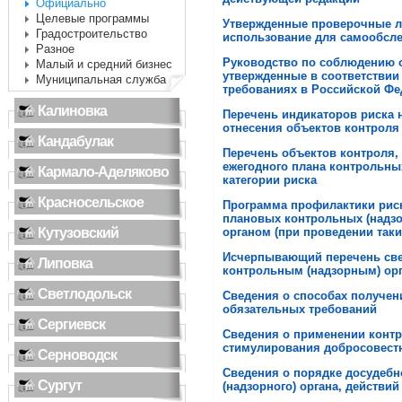
Официально
Целевые программы
Утвержденные проверочные л
Градостроительство
использование для самообсл
Разное
Руководство по соблюдению о
Малый и средний бизнес
утвержденные в соответствии
Муниципальная служба
требованиях в Российской Фе
Калиновка
Перечень индикаторов риска 
отнесения объектов контроля 
Кандабулак
Перечень объектов контроля
ежегодного плана контрольны
Кармало-Аделяково
категории риска
Красносельское
Программа профилактики риск
плановых контрольных (надз
Кутузовский
органом (при проведении так
Исчерпывающий перечень све
Липовка
контрольным (надзорным) орг
Светлодольск
Сведения о способах получен
обязательных требований
Сергиевск
Сведения о применении конт
стимулирования добросовест
Серноводск
Сведения о порядке досудебн
Сургут
(надзорного) органа, действий