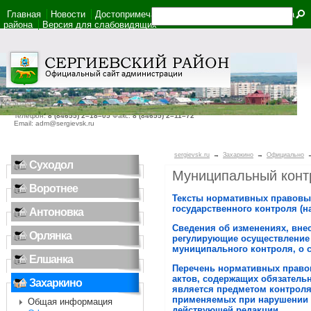
Главная
Новости
Достопримечательности
Фотоальбом
Карта
района
Версия для слабовидящих
446540, Самарская область, село Сергиевск, ул. Ленина, дом 22
Телефон:
8 (84655) 2–18–05
Факс:
8 (84655) 2–11–72
Email: adm@sergievsk.ru
sergievsk.ru
→
Захаркино
→
Официально
Суходол
Муниципальный конт
Воротнее
Тексты нормативных правовы
государственного контроля (н
Антоновка
Сведения об изменениях, вне
Орлянка
регулирующие осуществление г
муниципального контроля, о с
Елшанка
Перечень нормативных правов
актов, содержащих обязатель
Захаркино
является предметом контроля
применяемых при нарушении о
Общая информация
действующей редакции