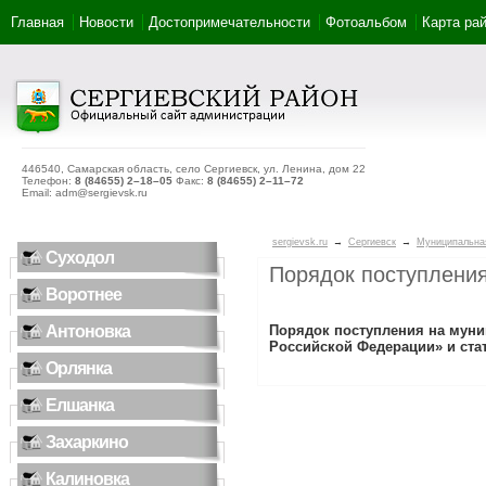
Главная
Новости
Достопримечательности
Фотоальбом
Карта ра
446540, Самарская область, село Сергиевск, ул. Ленина, дом 22
Телефон:
8 (84655) 2–18–05
Факс:
8 (84655) 2–11–72
Email: adm@sergievsk.ru
sergievsk.ru
→
Сергиевск
→
Муниципальна
Суходол
Порядок поступлени
Воротнее
Антоновка
Порядок поступления на мун
Российской Федерации» и ст
Орлянка
Елшанка
Захаркино
Калиновка