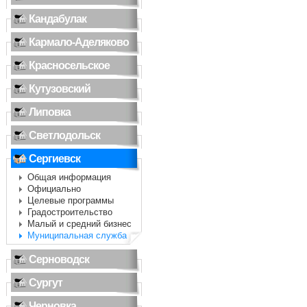
Кандабулак
Кармало-Аделяково
Красносельское
Кутузовский
Липовка
Светлодольск
Сергиевск
Общая информация
Официально
Целевые программы
Градостроительство
Малый и средний бизнес
Муниципальная служба
Серноводск
Сургут
Черновка